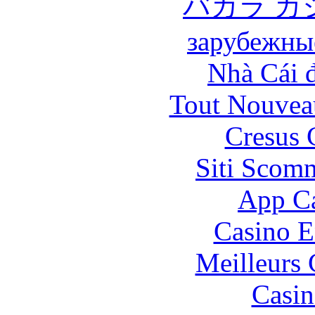
バカラ カ
зарубежны
Nhà Cái 
Tout Nouvea
Cresus 
Siti Scom
App Ca
Casino E
Meilleurs 
Casin