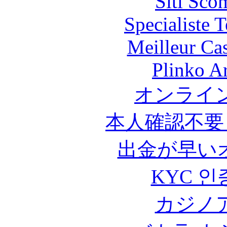
Siti Sco
Specialiste T
Meilleur Ca
Plinko A
オンライ
本人確認不要
出金が早い
KYC 인
カジノ